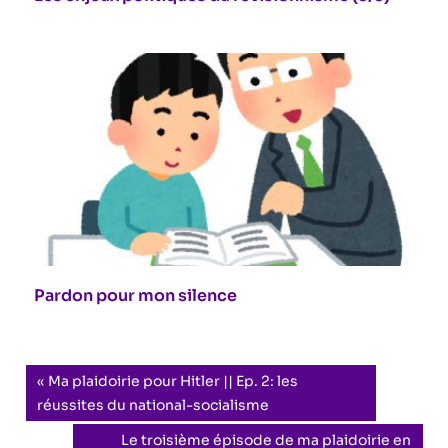
Pardon pour mon silence
Navigation
Previous
Ma plaidoirie pour Hitler || Ep. 2: les
Post:
réussites du national-socialisme
de
Next
Le troisième épisode de ma plaidoirie en