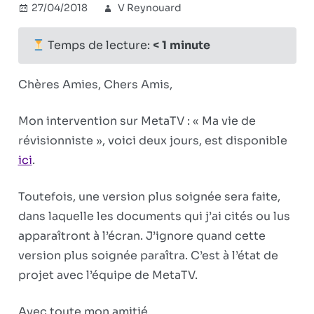
27/04/2018
V Reynouard
Combat
Commentaires
sur
révisionniste
fermés
Mon
Temps de lecture:
< 1
minute
intervention
sur
Chères Amies, Chers Amis,
MetaTV
disponible
Mon intervention sur MetaTV : « Ma vie de
sur
révisionniste », voici deux jours, est disponible
Internet
ici
.
Toutefois, une version plus soignée sera faite,
dans laquelle les documents qui j’ai cités ou lus
apparaîtront à l’écran. J’ignore quand cette
version plus soignée paraîtra. C’est à l’état de
projet avec l’équipe de MetaTV.
Avec toute mon amitié,