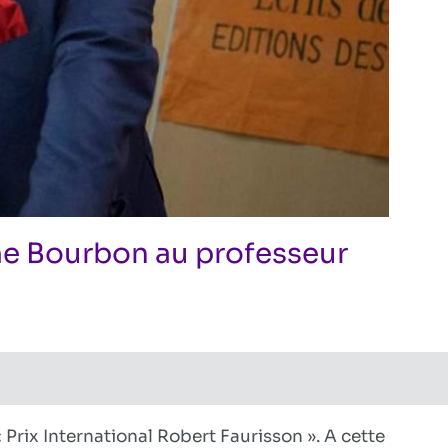
e Bourbon au professeur
sur
visionniste
res fermés
L’hommage
choc
de
Jérôme
 Prix International Robert Faurisson ». A cette
Bourbon