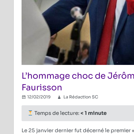
L’hommage choc de Jérôm
Faurisson
12/02/2019
La Rédaction SC
Combat ré
Commentai
Temps de lecture:
< 1
minute
Le 25 janvier dernier fut décerné le premier «