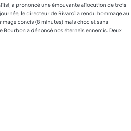
allisi, a prononcé une émouvante allocution de trois
au
professeur
 journée, le directeur de Rivarol a rendu hommage au
Faurisson
hommage concis (8 minutes) mais choc et sans
me Bourbon a dénoncé nos éternels ennemis. Deux