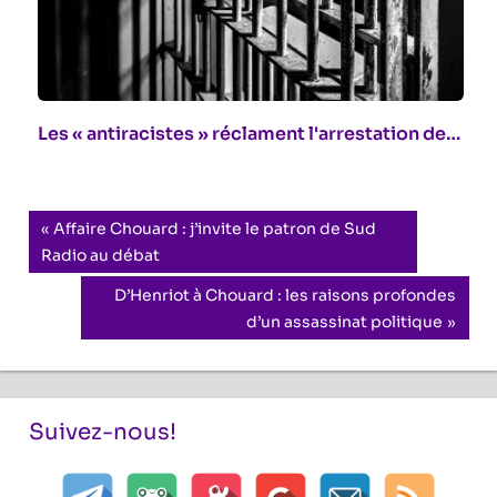
Les « antiracistes » réclament l'arrestation de…
Navigation
Previous
Affaire Chouard : j’invite le patron de Sud
Post:
Radio au débat
de
Next
D’Henriot à Chouard : les raisons profondes
l’article
Post:
d’un assassinat politique
Suivez-nous!