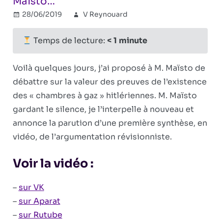
Maïsto…
28/06/2019
V Reynouard
Combat
Commentaires
sur
révisionniste
fermés
Affaire
Temps de lecture:
< 1
minute
Chouard
:
Voilà quelques jours, j’ai proposé à M. Maïsto de
face
débattre sur la valeur des preuves de l’existence
au
des « chambres à gaz » hitlériennes. M. Maïsto
silence
de
gardant le silence, je l’interpelle à nouveau et
M.
annonce la parution d’une première synthèse, en
Maïsto…
vidéo, de l’argumentation révisionniste.
Voir la vidéo :
–
sur VK
–
sur Aparat
–
sur Rutube