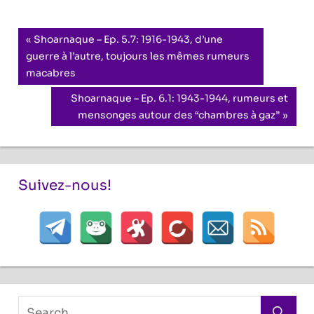
Navigation
Previous
Shoarnaque – Ep. 5.7: 1916-1943, d’une
Post:
guerre à l’autre, toujours les mêmes rumeurs
de
macabres
l’article
Next
Shoarnaque – Ep. 6.1: 1943-1944, rumeurs et
Post:
mensonges autour des “chambres à gaz”
Suivez-nous!