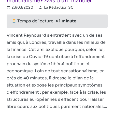
mondialisme? Avis d’un financier
23/03/2020
La Rédaction SC
Combat
révisionniste
Commentaires
sur
fermés
Temps de lecture:
< 1
minute
Coronavirus
vers
Vincent Reynouard s’entretient avec un de ses
la
amis qui, à Londres, travaille dans les milieux de
fin
la finance. Cet ami explique pourquoi, selon lui,
du
mondialism
la crise du Covid-19 contribue à l’effondrement
Avis
prochain du système libéral politique et
d’un
économique. Loin de tout sensationnalisme, en
financier
près de 40 minutes, il dresse le bilan de la
situation et expose les principaux symptômes
d’effondrement : par exemple, face à la crise, les
structures européennes s’effacent pour laisser
libre cours aux politiques purement nationales…