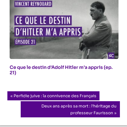
Ce que le destin d’Adolf Hitler m’a appris (ep.
21)
Navigation
Previous
Perfidie juive : la connivence des Français
Post:
de
Next
Deux ans après sa mort : l’héritage du
Post:
professeur Faurisson
l’article