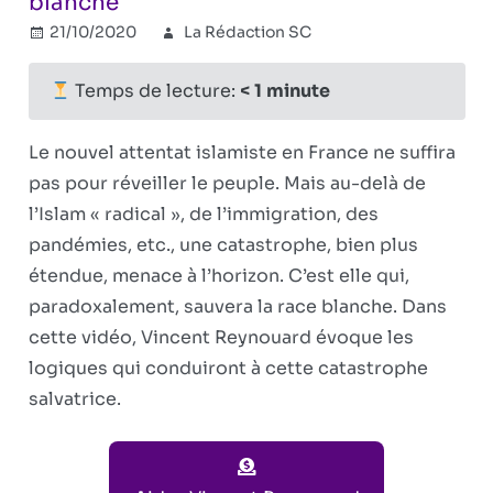
blanche
21/10/2020
La Rédaction SC
Réflexions
politiques
Commentaires
sur
fermés
Temps de lecture:
< 1
minute
La
catastrophe
Le nouvel attentat islamiste en France ne suffira
qui
pas pour réveiller le peuple. Mais au-delà de
sauvera
l’Islam « radical », de l’immigration, des
la
race
pandémies, etc., une catastrophe, bien plus
blanche
étendue, menace à l’horizon. C’est elle qui,
paradoxalement, sauvera la race blanche. Dans
cette vidéo, Vincent Reynouard évoque les
logiques qui conduiront à cette catastrophe
salvatrice.