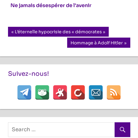
Ne jamais désespérer de l'avenir
Navigation
Previous
L’éternelle hypocrisie des « démocrates »
Post:
de
Next
Hommage à Adolf Hitler
Post:
l’article
Suivez-nous!