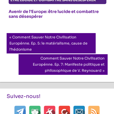
Avenir de l’Europe: être lucide et combattre
sans désespérer
Navigation
Previous
Comment Sauver Notre Civilisation
Post:
Europénne. Ep. 5: le matérialisme, cause de
de
l’hédonisme
l’article
Next
Comment Sauver Notre Civilisation
Post:
Europénne. Ep. 7: Manifeste politique et
philosophique de V. Reynouard
Suivez-nous!