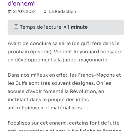
d’ennemi
21/07/2024
La Rédaction
Combat
Commentaires
sur
révisionniste
fermés
,
Comment
Réflexions
Temps de lecture:
< 1
minute
Sauver
politiques
Notre
Avant de conclure sa série (ce qu’il fera dans le
Civilisation
prochain épisode), Vincent Reynouard consacre
Europénne.
un développement à la judéo-maçonnerie.
Ep.
6:
Ne
Dans nos milieux en effet, les Francs-Maçons et
pas
les Juifs sont très souvent désignés. On les
se
accuse d’avoir fomenté la Révolution, en
tromper
instillant dans le peuple des idées
d’ennemi
antireligieuses et matérialistes.
Focalisés sur cet ennemi, certains font de lutte