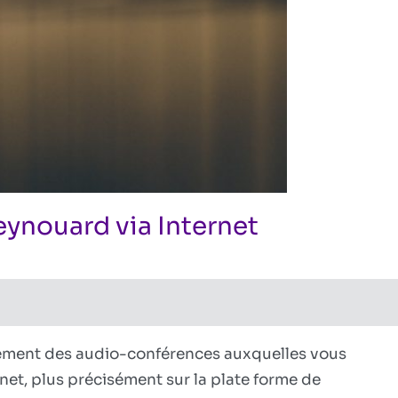
ynouard via Internet
sur
visionniste
ires fermés
Conférences
de
Vincent
Reynouard
rement des audio-conférences auxquelles vous
via
ernet, plus précisément sur la plate forme de
Internet