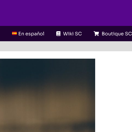
En español
Wiki SC
Boutique S