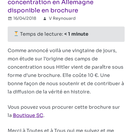
concentration en Allemagne
disponible en brochure
16/04/2018
V Reynouard
Combat
Commentaires
sur
révisionniste
fermés
Le
Temps de lecture:
< 1
minute
texte
sur
Comme annoncé voilà une vingtaine de jours,
l’origine
mon étude sur l’origine des camps de
des
concentration sous Hitler vient de paraître sous
camps
de
forme d’une brochure. Elle coûte 10 €. Une
concentration
bonne façon de nous soutenir et de contribuer à
en
la diffusion de la vérité en histoire.
Allemagne
disponible
Vous pouvez vous procurer cette brochure sur
en
la
Boutique SC
.
brochure
Merci à Toutes et à Tous qui me suivez et me