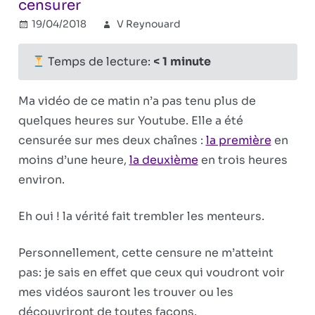
censurer
19/04/2018
V Reynouard
Combat
Commentaires
sur
révisionniste
fermés
YouTube,
Temps de lecture:
< 1
minute
toujours
plus
Ma vidéo de ce matin n’a pas tenu plus de
prompt
quelques heures sur Youtube. Elle a été
à
censurée sur mes deux chaînes :
la première
en
censurer
moins d’une heure,
la deuxième
en trois heures
environ.
Eh oui ! la vérité fait trembler les menteurs.
Personnellement, cette censure ne m’atteint
pas: je sais en effet que ceux qui voudront voir
mes vidéos sauront les trouver ou les
découvriront de toutes façons.