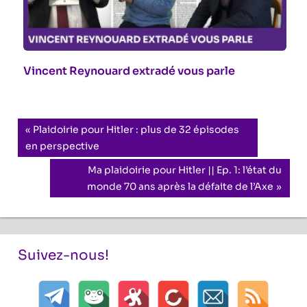
Vincent Reynouard extradé vous parle
Navigation
Previous
Plaidoirie pour Hitler : plus de 32 épisodes
Post:
en perspective
de
Next
Ma plaidoirie pour Hitler || Ep. 1: l’état du
l’article
Post:
monde 70 ans après la défaite de l’Axe
Suivez-nous!