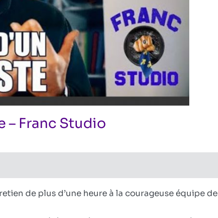
te – Franc Studio
sur
onniste
s fermés
Itinéraire
d’un
révisionniste
–
tretien de plus d’une heure à la courageuse équipe de
Franc
Studio