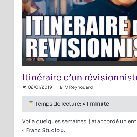
Itinéraire d’un révisionnis
02/01/2019
V Reynouard
Combat révisi
Commentaire
Temps de lecture:
< 1
minute
Voilà quelques semaines, j’ai accordé un en
« Franc Studio ».