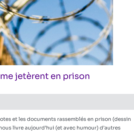
ls me jetèrent en prison
sur
visionniste
res fermés
9
juillet
2010
:
otes et les documents rassemblés en prison (dessin
le
 il nous livre aujourd’hui (et avec humour) d’autres
jour