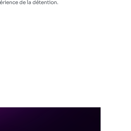
où
érience de la détention.
ils
me
jetèrent
en
prison