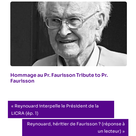
Hommage au Pr. Faurisson Tribute to Pr.
Faurisson
Navigation
Previous
Reynouard interpelle le Président de la
Post:
LICRA (ép. 1)
de
Next
Reynouard, héritier de Faurisson ? (réponse à
l’article
Post:
un lecteur)