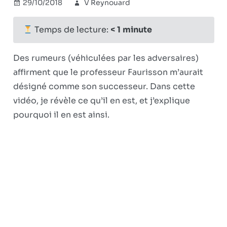
29/10/2018
V Reynouard
Combat
Commentaires
sur
révisionniste
fermés
Reynouard,
Temps de lecture:
< 1
minute
héritier
de
Des rumeurs (véhiculées par les adversaires)
Faurisson
affirment que le professeur Faurisson m’aurait
?
désigné comme son successeur. Dans cette
vidéo, je révèle ce qu’il en est, et j’explique
pourquoi il en est ainsi.