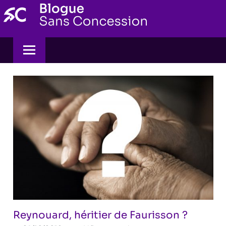
Skip
to
content
Reynouard, héritier de Faurisson ?