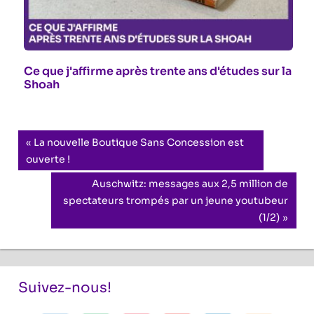
Ce que j'affirme après trente ans d'études sur la
Shoah
Navigation
Previous
La nouvelle Boutique Sans Concession est
Post:
ouverte !
de
Next
Auschwitz: messages aux 2,5 million de
l’article
Post:
spectateurs trompés par un jeune youtubeur
(1/2)
Suivez-nous!