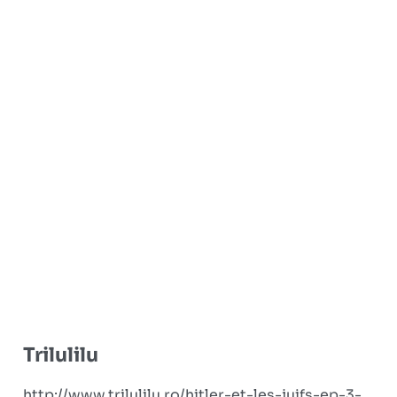
Trilulilu
http://www.trilulilu.ro/hitler-et-les-juifs-ep-3-