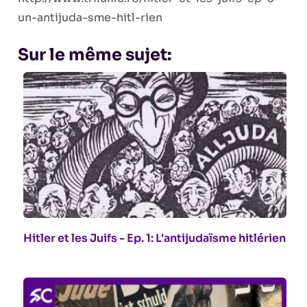
un-antijuda-sme-hitl-rien
Sur le même sujet:
Hitler et les Juifs - Ep. 1: L'antijudaïsme hitlérien