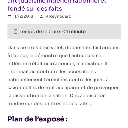
antijudaïsme hitlérien rationnel et
fondé sur des faits
11/12/2018
V Reynouard
IIIe Reich
Commentaires
sur
fermés
Hitler
Temps de lecture:
< 1
minute
et
les
Dans ce troisième volet, documents historiques
Juifs
à l’appui, je démontre que l’antijudaïsme
–
hitlérien n’était ni irrationnel, ni novateur. Il
Ep.
3:
reprenait au contraire les accusations
Un
habituellement formulées contre les juifs, à
antijudaïsme
savoir celles de tout accaparer et de provoquer
hitlérien
la dissolution de la nation. Des accusation
rationnel
fondée sur des chiffres et des faits…
et
fondé
Plan de l’exposé :
sur
des