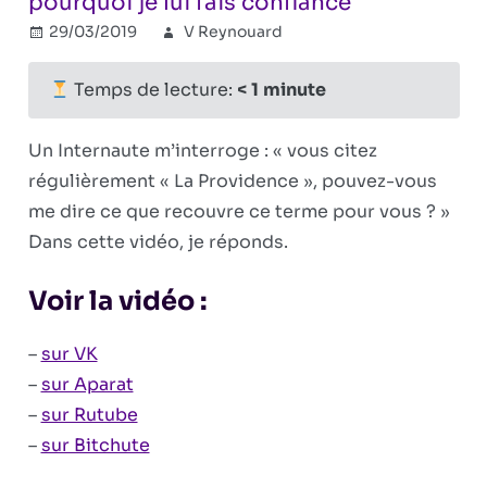
pourquoi je lui fais confiance
29/03/2019
V Reynouard
Réflexions
Commentaires
sur
politiques
fermés
Qu’est-
Temps de lecture:
< 1
minute
ce
que
Un Internaute m’interroge : « vous citez
la
régulièrement « La Providence », pouvez-vous
«
me dire ce que recouvre ce terme pour vous ? »
Providence
»
Dans cette vidéo, je réponds.
et
pourquoi
Voir la vidéo :
je
lui
–
sur VK
fais
–
sur Aparat
confiance
–
sur Rutube
–
sur Bitchute