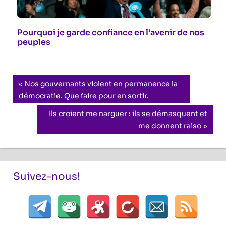
Pourquoi je garde confiance en l'avenir de nos
peuples
Navigation
Previous
Nos gouvernants violent en permanence la
Post:
démocratie. Que faire pour en sortir.
de
Next
Ils croient me narguer : ils se démasquent et
l’article
Post:
me donnent raiso
Suivez-nous!