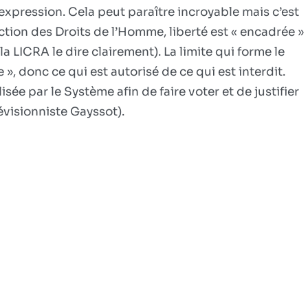
expression. Cela peut paraître incroyable mais c’est
la
démocratie.
ction des Droits de l’Homme, liberté est « encadrée »
Que
a LICRA le dire clairement). La limite qui forme le
faire
e », donc ce qui est autorisé de ce qui est interdit.
pour
sée par le Système afin de faire voter et de justifier
en
irévisionniste Gayssot).
sortir.