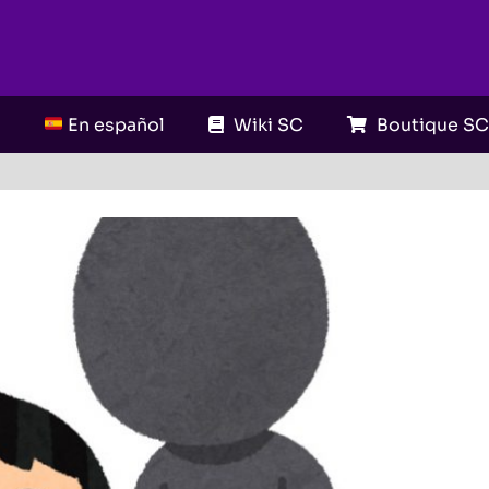
En español
Wiki SC
Boutique S