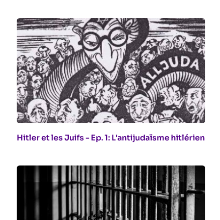
Hitler et les Juifs - Ep. 1: L'antijudaïsme hitlérien