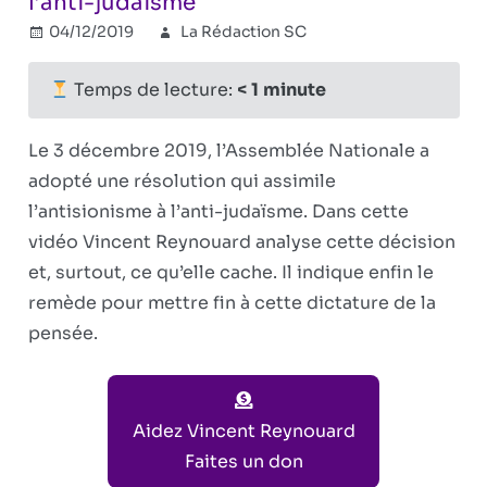
l’anti-judaïsme
04/12/2019
La Rédaction SC
Combat
révisionniste
Commentaires
sur
fermés
Temps de lecture:
< 1
minute
La
France
Le 3 décembre 2019, l’Assemblée Nationale a
assimile
adopté une résolution qui assimile
l’antisionism
l’antisionisme à l’anti-judaïsme. Dans cette
à
l’anti-
vidéo Vincent Reynouard analyse cette décision
judaïsme
et, surtout, ce qu’elle cache. Il indique enfin le
remède pour mettre fin à cette dictature de la
pensée.
Aidez Vincent Reynouard
Faites un don