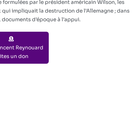
m’a
e formulées par le président américain Wilson, les
appris
 qui impliquait la destruction de l’Allemagne ; dans
(ep.
, documents d’époque à l’appui.
10)
incent Reynouard
ites un don