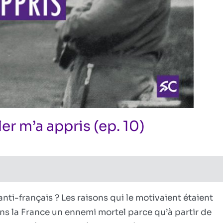
er m’a appris (ep. 10)
sur
ires fermés
,
Réflexions politiques
Ce
que
le
destin
anti-français ? Les raisons qui le motivaient étaient
d’Adolf
ans la France un ennemi mortel parce qu’à partir de
Hiler