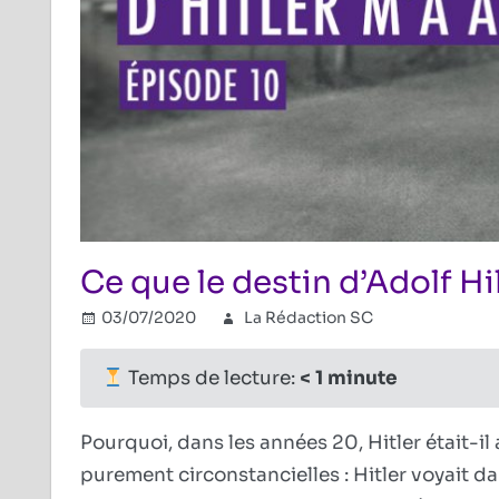
Ce que le destin d’Adolf Hil
03/07/2020
La Rédaction SC
IIIe Reich
Commenta
Temps de lecture:
< 1
minute
Pourquoi, dans les années 20, Hitler était-il 
purement circonstancielles : Hitler voyait d