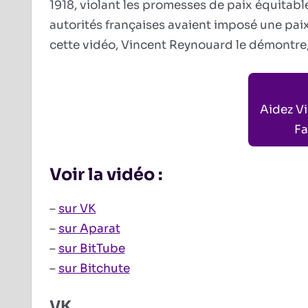
1918, violant les promesses de paix équitabl
autorités françaises avaient imposé une paix
cette vidéo, Vincent Reynouard le démontre
Aidez V
Fa
Voir la vidéo :
–
sur VK
–
sur Aparat
–
sur BitTube
–
sur Bitchute
VK