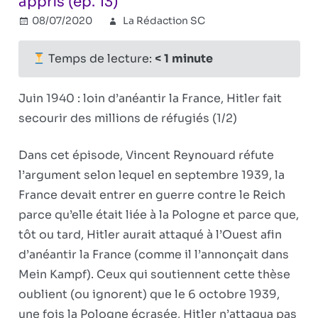
appris (ep. 13)
08/07/2020
La Rédaction SC
IIIe Reich
,
Réflexions
Commentaires
sur
politiques
fermés
Temps de lecture:
< 1
minute
Ce
que
Juin 1940 : loin d’anéantir la France, Hitler fait
le
secourir des millions de réfugiés (1/2)
destin
d’Adolf
Dans cet épisode, Vincent Reynouard réfute
Hiler
m’a
l’argument selon lequel en septembre 1939, la
appris
France devait entrer en guerre contre le Reich
(ep.
parce qu’elle était liée à la Pologne et parce que,
13)
tôt ou tard, Hitler aurait attaqué à l’Ouest afin
d’anéantir la France (comme il l’annonçait dans
Mein Kampf). Ceux qui soutiennent cette thèse
oublient (ou ignorent) que le 6 octobre 1939,
une fois la Pologne écrasée, Hitler n’attaqua pas