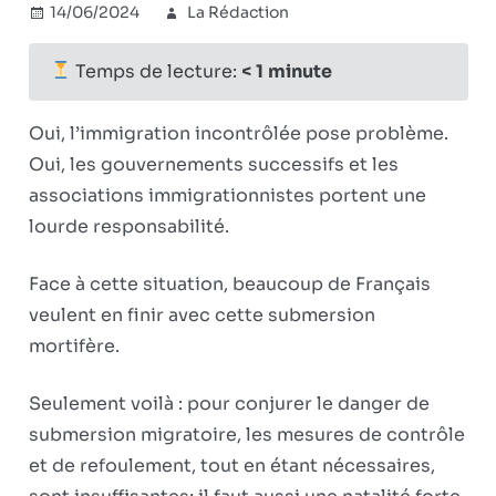
14/06/2024
La Rédaction
IIIe Reich
Commentaires
,
sur
Réflexions
fermés
Immigration:
politiques
Temps de lecture:
< 1
minute
la
solution
Oui, l’immigration incontrôlée pose problème.
que
Oui, les gouvernements successifs et les
peu
associations immigrationnistes portent une
veulent
entendre
lourde responsabilité.
Face à cette situation, beaucoup de Français
veulent en finir avec cette submersion
mortifère.
Seulement voilà : pour conjurer le danger de
submersion migratoire, les mesures de contrôle
et de refoulement, tout en étant nécessaires,