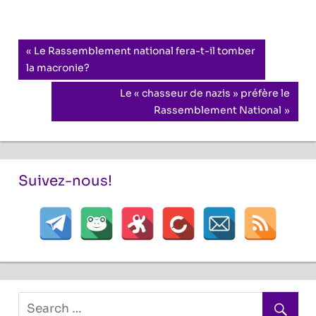
Navigation
Previous
Le Rassemblement national fera-t-il tomber
Post:
la macronie?
de
Next
Le « chasseur de nazis » préfère le
l’article
Post:
Rassemblement National
Suivez-nous!