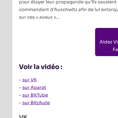
pour étayer leur propagande qu’ils savaient
commandant d’Auschwitz afin de lui extorquer 
sur ces « aveux »…
Aidez V
Fa
Voir la vidéo :
–
sur VK
–
sur Aparat
–
sur BitTube
–
sur Bitchute
VK