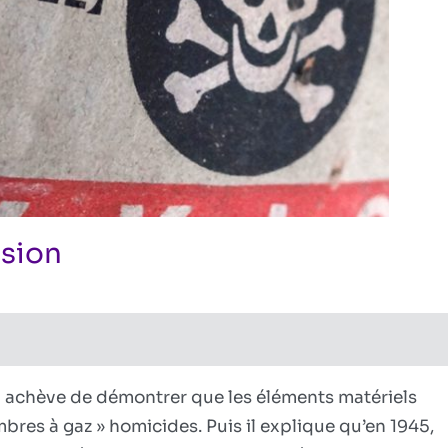
usion
sur
te
ires fermés
Shoarnaque
–
Ep.
7:
 achève de démontrer que les éléments matériels
Conclusion
bres à gaz » homicides. Puis il explique qu’en 1945,