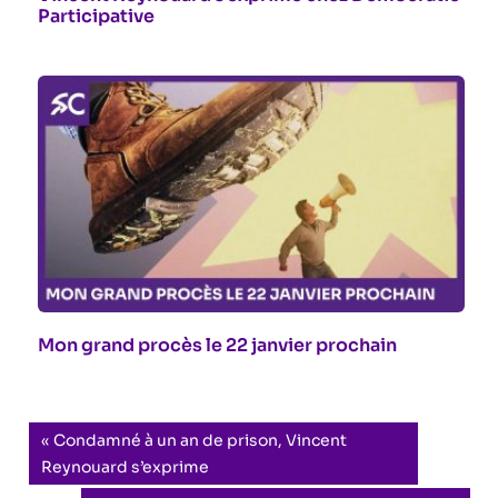
Participative
Mon grand procès le 22 janvier prochain
Navigation
Previous
Condamné à un an de prison, Vincent
Post:
Reynouard s’exprime
de