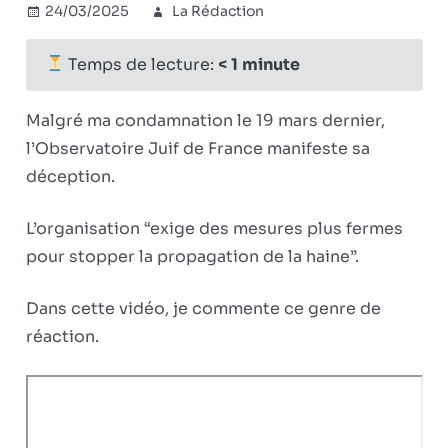
24/03/2025
La Rédaction
Combat
Commentaires
sur
révisionniste
fermés
Ces
Temps de lecture:
< 1
minute
juifs
qui
Malgré ma condamnation le 19 mars dernier,
veulent
l’Observatoire Juif de France manifeste sa
toujours
déception.
plus
de
répression
L’organisation “exige des mesures plus fermes
pour stopper la propagation de la haine”.
Dans cette vidéo, je commente ce genre de
réaction.