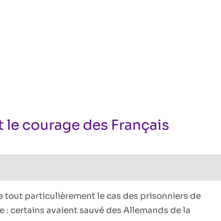
 le courage des Français
sur
 mondiale
ires fermés
Quand
Hitler
récompensait
le
tout particulièrement le cas des prisonniers de
courage
e : certains avaient sauvé des Allemands de la
des