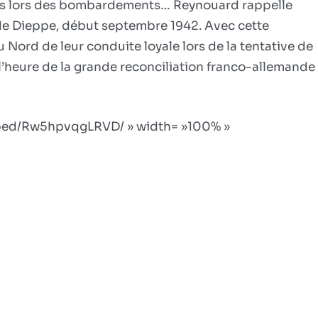
Français
ies lors des bombardements… Reynouard rappelle
s de Dieppe, début septembre 1942. Avec cette
u Nord de leur conduite loyale lors de la tentative de
 l’heure de la grande reconciliation franco-allemande
mbed/Rw5hpvqgLRVD/ » width= »100% »