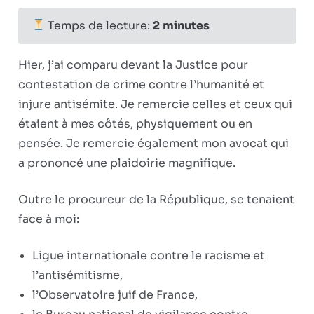
sur
révisionniste
fermés
« Faites-
Temps de lecture:
2
minutes
le
taire !
Hier, j’ai comparu devant la Justice pour
Et
contestation de crime contre l’humanité et
vite ! »
injure antisémite. Je remercie celles et ceux qui
étaient à mes côtés, physiquement ou en
pensée. Je remercie également mon avocat qui
a prononcé une plaidoirie magnifique.
Outre le procureur de la République, se tenaient
face à moi:
Ligue internationale contre le racisme et
l’antisémitisme,
l’Observatoire juif de France,