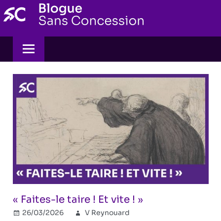
Skip
to
content
« Faites-le taire ! Et vite ! »
26/03/2026
V Reynouard
Combat
Commentaires