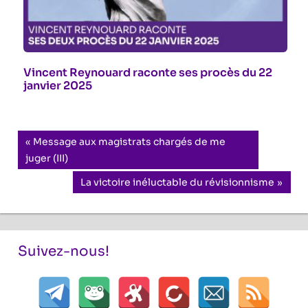
Vincent Reynouard raconte ses procès du 22
janvier 2025
Navigation
Previous
Message aux magistrats chargés de me
Post:
juger (III)
de
Next
La victoire inéluctable du révisionnisme
l’article
Post:
Suivez-nous!