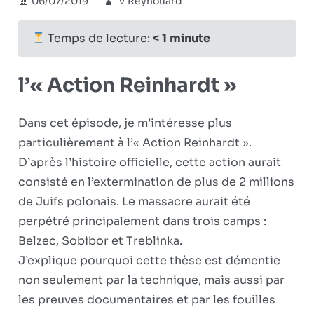
06/07/2019
V Reynouard
Holocauste
Commentaires
sur
fermés
Shoah
Temps de lecture:
< 1
minute
:
tabou
l’« Action Reinhardt »
éternel
?
(Ep.
Dans cet épisode, je m’intéresse plus
2)
particulièrement à l’« Action Reinhardt ».
D’après l’histoire officielle, cette action aurait
consisté en l’extermination de plus de 2 millions
de Juifs polonais. Le massacre aurait été
perpétré principalement dans trois camps :
Belzec, Sobibor et Treblinka.
J’explique pourquoi cette thèse est démentie
non seulement par la technique, mais aussi par
les preuves documentaires et par les fouilles