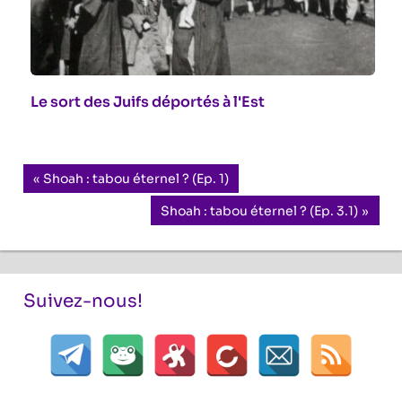
Le sort des Juifs déportés à l'Est
Navigation
Previous
Shoah : tabou éternel ? (Ep. 1)
Post:
de
Next
Shoah : tabou éternel ? (Ep. 3.1)
Post:
l’article
Suivez-nous!