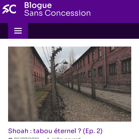
Skip
to
content
Shoah : tabou éternel ? (Ep. 2)