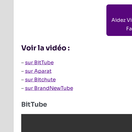
Aidez V
Fa
Voir la vidéo :
–
sur BitTube
–
sur Aparat
–
sur Bitchute
–
sur BrandNewTube
BitTube