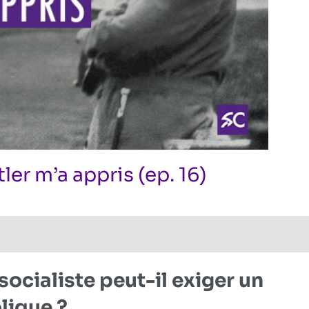
ler m’a appris (ep. 16)
sur
ires fermés
Réflexions politiques
Ce
que
le
destin
socialiste peut-il exiger un
d’Adolf
Hitler
lique ?