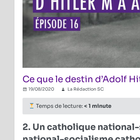
Ce que le destin d’Adolf Hit
19/08/2020
La Rédaction SC
IIIe Reich
Commenta
,
Temps de lecture:
< 1
minute
2. Un catholique national-
national-socialisme catho