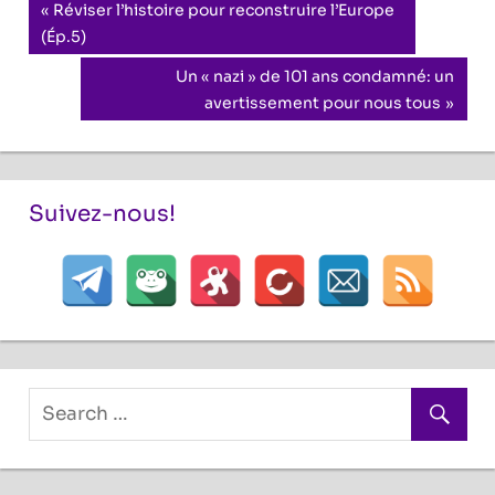
Navigation
Previous
Réviser l’histoire pour reconstruire l’Europe
Post:
(Ép.5)
de
Next
Un « nazi » de 101 ans condamné: un
l’article
Post:
avertissement pour nous tous
Suivez-nous!