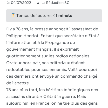
04/07/2022
La Rédaction SC
Réflexions
politiques
Commentaires
sur
fermés
Temps de lecture:
< 1
minute
L’éternelle
hypocrisie
Il y a 78 ans, la presse annonçait l’assassinat de
des
Philippe Henriot. En tant que secrétaire d’État à
« Je
l’Information et à la Propagande du
suis
Charlie »
gouvernement français, il s’exprimait
quotidiennement sur les radios nationales.
Orateur hors pair, ses éditoriaux étaient
redoutables pour ses ennemis. Voilà pourquoi
ces derniers ont envoyé un commando chargé
de l’abattre.
78 ans plus tard, les héritiers idéologiques des
assassins diront: « C’était la guerre. Mais
aujourd’hui, en France, on ne tue plus des gens