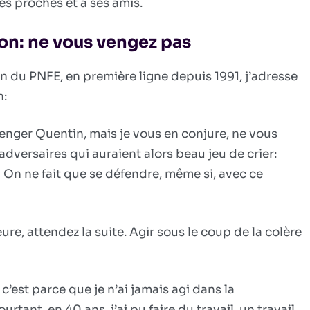
es proches et à ses amis.
la
propagande
antifa
on: ne vous vengez pas
en du PNFE, en première ligne depuis 1991, j’adresse
n:
enger Quentin, mais je vous en conjure, ne vous
dversaires qui auraient alors beau jeu de crier:
! On ne fait que se défendre, même si, avec ce
heure, attendez la suite. Agir sous le coup de la colère
 c’est parce que je n’ai jamais agi dans la
rtant, en 40 ans, j’ai pu faire du travail, un travail