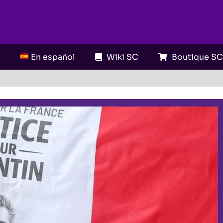
En español
Wiki SC
Boutique S