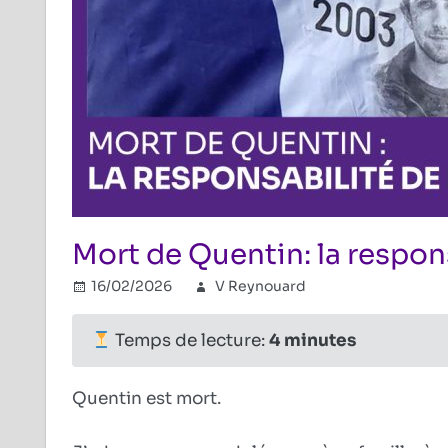
Mort de Quentin: la respon
16/02/2026
V Reynouard
Combat révis
Commentaire
Temps de lecture:
4
minutes
Quentin est mort.