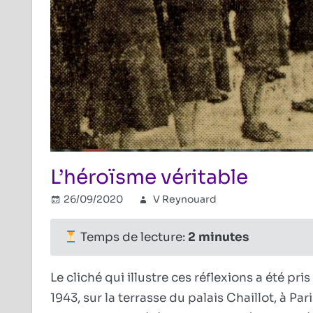
L’héroïsme véritable
26/09/2020
V Reynouard
Réflexions po
Commentaire
Temps de lecture:
2
minutes
Le cliché qui illustre ces réflexions a été pr
1943, sur la terrasse du palais Chaillot, à P