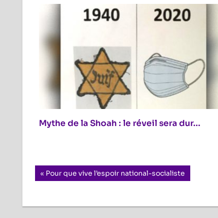
Mythe de la Shoah : le réveil sera dur...
Navigation
Previous
Pour que vive l’espoir national-socialiste
Post:
de
l’article