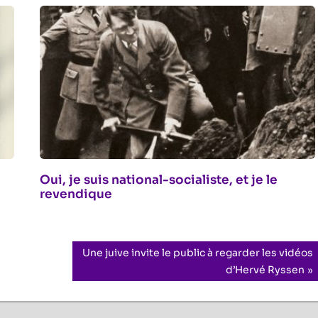
Oui, je suis national-socialiste, et je le
revendique
Next
Une juive invite le public à regarder les vidéos
Post:
d’Hervé Ryssen