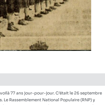
sur
litiques
s fermés
L’héroïsme
véritable
is voilà 77 ans jour-pour-jour. C’était le 26 septembre
aris. Le Rassemblement National Populaire (RNP) y