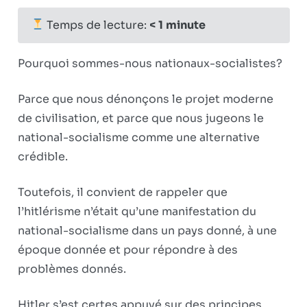
sur
Réflexions
fermés
Le
politiques
Temps de lecture:
< 1
minute
socialisme
communautaire
Pourquoi sommes-nous nationaux-socialistes?
Parce que nous dénonçons le projet moderne
de civilisation, et parce que nous jugeons le
national-socialisme comme une alternative
crédible.
Toutefois, il convient de rappeler que
l’hitlérisme n’était qu’une manifestation du
national-socialisme dans un pays donné, à une
époque donnée et pour répondre à des
problèmes donnés.
Hitler s’est certes appuyé sur des principes