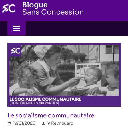
Skip
to
content
Le socialisme communautaire
19/01/2026
V Reynouard
IIIe Reich
Commentaires
,