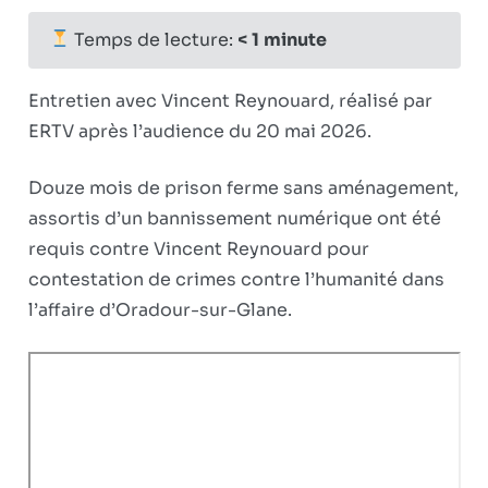
sur
fermés
Audience
Temps de lecture:
< 1
minute
du
20
Entretien avec Vincent Reynouard, réalisé par
mai:
ERTV après l’audience du 20 mai 2026.
réaction
à
Douze mois de prison ferme sans aménagement,
chaud
assortis d’un bannissement numérique ont été
requis contre Vincent Reynouard pour
contestation de crimes contre l’humanité dans
l’affaire d’Oradour-sur-Glane.