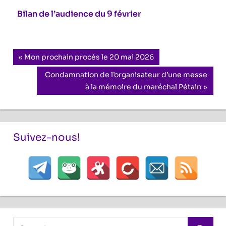
Bilan de l’audience du 9 février
Navigation
Previous
Mon prochain procès le 20 mai 2026
Post:
de
Next
Condamnation de l’organisateur d’une messe
Post:
à la mémoire du maréchal Pétain
l’article
Suivez-nous!