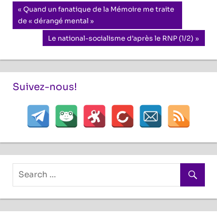
Navigation
Previous
Quand un fanatique de la Mémoire me traite
Post:
de « dérangé mental »
de
Next
Le national-socialisme d’après le RNP (1/2)
l’article
Post:
Suivez-nous!