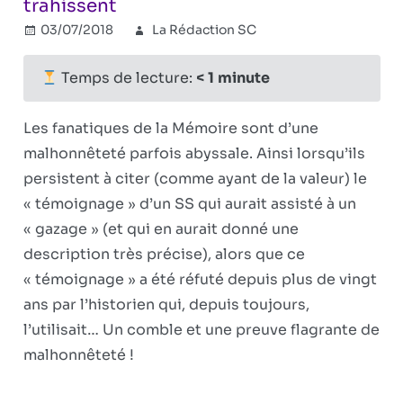
trahissent
03/07/2018
La Rédaction SC
Holocauste
Commentaires
sur
fermés
Temps de lecture:
< 1
minute
Les
falsificateurs
Les fanatiques de la Mémoire sont d’une
de
malhonnêteté parfois abyssale. Ainsi lorsqu’ils
l’Histoire
persistent à citer (comme ayant de la valeur) le
se
trahissent
« témoignage » d’un SS qui aurait assisté à un
« gazage » (et qui en aurait donné une
description très précise), alors que ce
« témoignage » a été réfuté depuis plus de vingt
ans par l’historien qui, depuis toujours,
l’utilisait… Un comble et une preuve flagrante de
malhonnêteté !