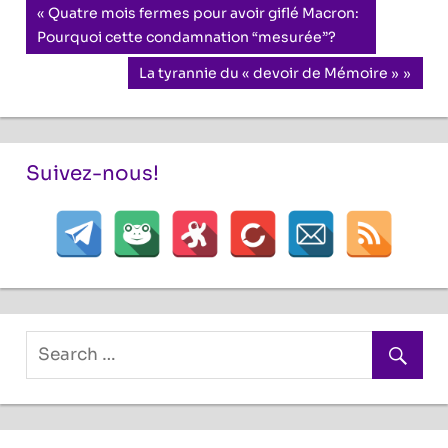
Navigation
Previous
Quatre mois fermes pour avoir giflé Macron:
Post:
Pourquoi cette condamnation “mesurée”?
de
Next
La tyrannie du « devoir de Mémoire »
l’article
Post:
Suivez-nous!