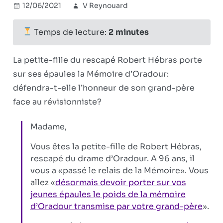
12/06/2021
V Reynouard
Oradour
Commentaires
sur
fermés
Oradour:
Temps de lecture:
2
minutes
Message
à
La petite-fille du rescapé Robert Hébras porte
une
sur ses épaules la Mémoire d’Oradour:
jeune
défendra-t-elle l’honneur de son grand-père
gardienne
de
face au révisionniste?
la
Mémoire
Madame,
Vous êtes la petite-fille de Robert Hébras,
rescapé du drame d’Oradour. A 96 ans, il
vous a «passé le relais de la Mémoire». Vous
allez «
désormais devoir porter sur vos
jeunes épaules le poids de la mémoire
d’Oradour transmise par votre grand-père
».