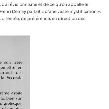
s du révisionnisme et de ce qu’on appelle le
pris
en
Henri Demay parlait « d’une vaste mystification »,
flagrant
« orientée, de préférence, en direction des
délit
de
tricherie
pour
tromper
la
jeunesse