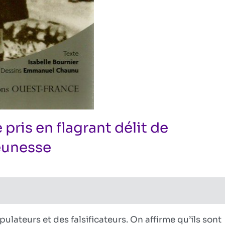
pris en flagrant délit de
jeunesse
sur
e
ires fermés
Les
gardiens
de
la
ulateurs et des falsificateurs. On affirme qu’ils sont
Mémoire