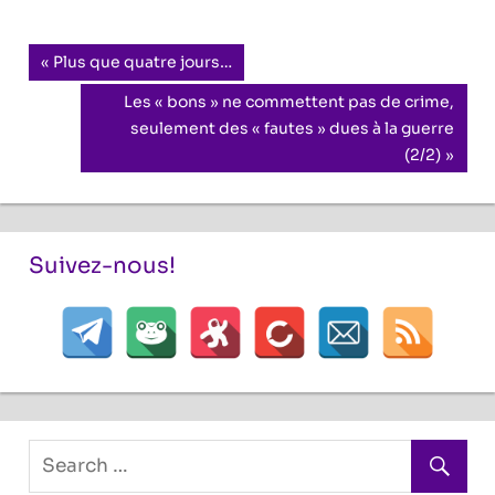
Navigation
Previous
Plus que quatre jours…
Post:
de
Next
Les « bons » ne commettent pas de crime,
Post:
seulement des « fautes » dues à la guerre
l’article
(2/2)
Suivez-nous!