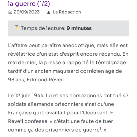
la guerre (1/2)
20/09/2023
La Rédaction
2e Guerre
Commentaires
sur
mondiale
fermés
,
Oradour
Les
Temps de lecture:
9
minutes
« bons »
ne
L’affaire peut paraître anecdotique, mais elle est
commettent
révélatrice d’un état d’esprit encore répandu. En
pas
mai dernier, la presse a rapporté le témoignage
de
crime,
tardif d’un ancien maquisard corrézien âgé de
seulement
98 ans, Edmond Réveil.
des
« fautes »
Le 12 juin 1944, lui et ses compagnons ont tué 47
dues
soldats allemands prisonniers ainsi qu’une
à
Française qui travaillait pour l’Occupant. E.
la
Réveil confesse: « c’était une faute de tuer
guerre
1
(1/2)
comme ça des prisonniers de guerre
. »