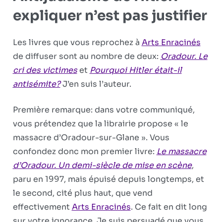
expliquer n’est pas justifier
Les livres que vous reprochez à
Arts Enracinés
de diffuser sont au nombre de deux:
Oradour. Le
cri des victimes
et
Pourquoi Hitler était-il
antisémite?
J’en suis l’auteur.
Première remarque: dans votre communiqué,
vous prétendez que la librairie propose « le
massacre d’Oradour-sur-Glane ». Vous
confondez donc mon premier livre:
Le massacre
d’Ora­dour. Un demi-siècle de mise en scène
,
paru en 1997, mais épuisé depuis longtemps, et
le second, cité plus haut, que vend
effectivement
Arts Enracinés
. Ce fait en dit long
sur votre ignorance. Je suis persuadé que vous