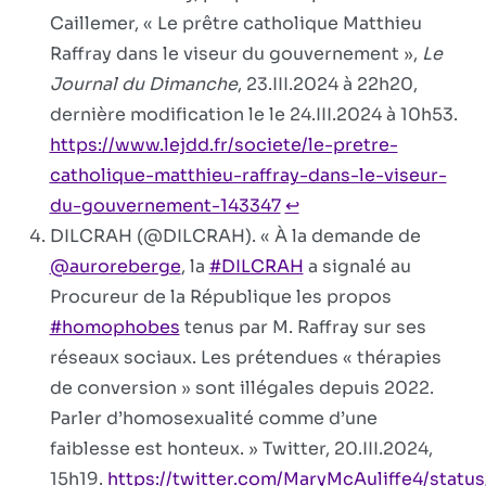
Caillemer, « Le prêtre catholique Matthieu
Raffray dans le viseur du gouvernement »,
Le
Journal du Dimanche
, 23.III.2024 à 22h20,
dernière modification le le 24.III.2024 à 10h53.
https://www.lejdd.fr/societe/le-pretre-
catholique-matthieu-raffray-dans-le-viseur-
du-gouvernement-143347
↩︎
DILCRAH (@DILCRAH). « À la demande de
@auroreberge
, la
#DILCRAH
a signalé au
Procureur de la République les propos
#homophobes
tenus par M. Raffray sur ses
réseaux sociaux. Les prétendues « thérapies
de conversion » sont illégales depuis 2022.
Parler d’homosexualité comme d’une
faiblesse est honteux. » Twitter, 20.III.2024,
15h19.
https://twitter.com/MaryMcAuliffe4/stat