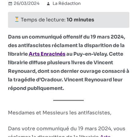
26/03/2024
La Rédaction
Uncategorized
Commentaires
sur
fermés
Réponse
Temps de lecture:
10
minutes
aux
antifas
Dans un communiqué offensif du 19 mars 2024,
qui
des antifascistes réclament la disparition de la
réclament
librairie
Arts Enracinés
au Puy-en-Velay. Cette
la
fermeture
librairie diffuse plusieurs livres de Vincent
de
Reynouard, dont son dernier ouvrage consacré à
la
la tragédie d’Oradour. Vincent Reynouard leur
librairie
répond publiquement.
Arts
Enracinés
Mesdames et Messieurs les antifascistes,
Dans votre communiqué du 19 mars 2024, vous